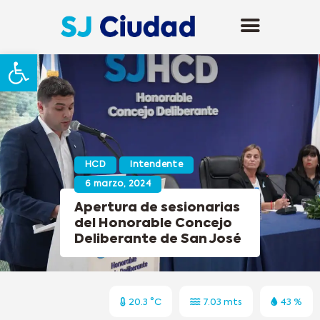
Abrir barra de herramientas
HCD
Intendente
6 marzo, 2024
Apertura de sesionarias
del Honorable Concejo
Deliberante de San José
20.3 °C
7.03 mts
43 %