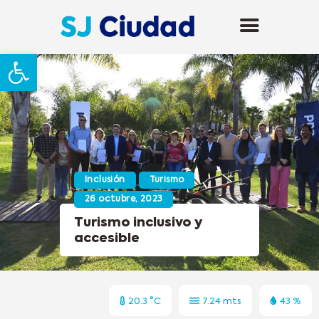
Abrir barra de herramientas
Inclusión
Turismo
26 octubre, 2023
Turismo inclusivo y
accesible
20.3 °C
7.24 mts
43 %