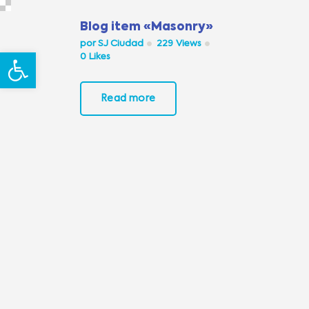
Blog item «Masonry»
por
SJ Ciudad
229
Views
Abrir barra de herramientas
0
Likes
Read more