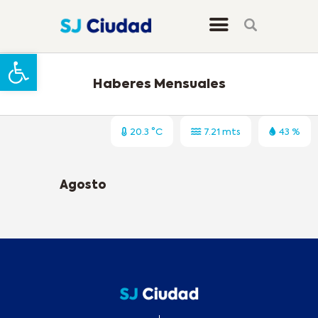
Abrir barra de herramientas
Haberes Mensuales
20.3 °C
7.21 mts
43 %
Agosto