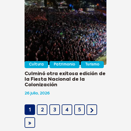
Cultura
Patrimonio
Turismo
Culminó otra exitosa edición de
la Fiesta Nacional de la
Colonización
26 julio, 2026
1
2
3
NEXT
4
5
AST