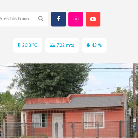
20.3 °C
7.22 mts
43 %