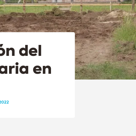
ón del
aria en
 2022