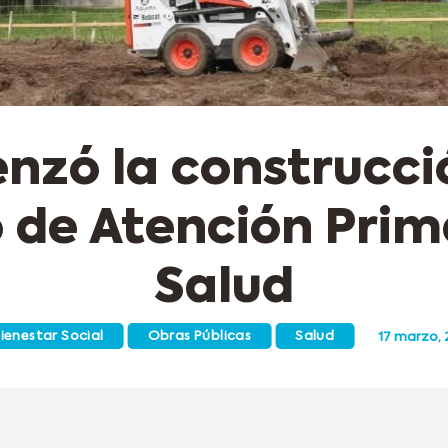
zó la construcci
 de Atención Prim
Salud
ienestar Social
Obras Públicas
Salud
17 marzo,