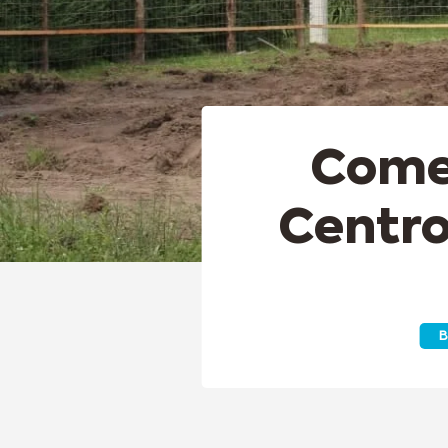
Comen
Centro
B