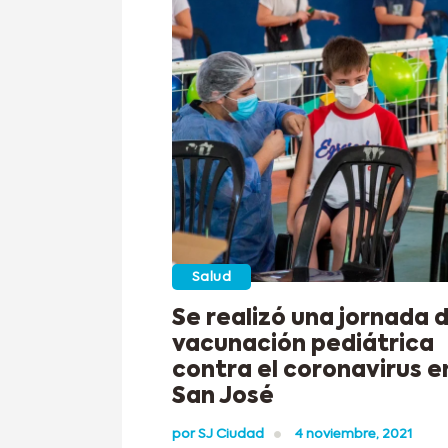
Salud
Se realizó una jornada 
vacunación pediátrica
contra el coronavirus e
San José
por
SJ Ciudad
4 noviembre, 2021