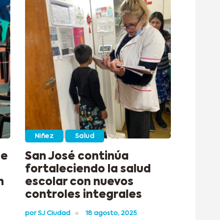
Niñez
Salud
de
San José continúa
fortaleciendo la salud
n
escolar con nuevos
controles integrales
por
SJ Ciudad
18 agosto, 2025