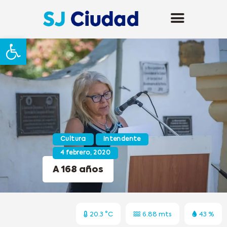
Abrir barra de herramientas
Cultura
Intendente
4 febrero, 2020
A 168 años
20.3 °C
6.88 mts
43 %