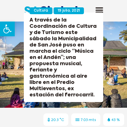
Cultura
19 julio, 2021
A través de la
Abrir barra de herramientas
Coordinación de Cultura
y de Turismo este
sábado la Municipalidad
de San José puso en
marcha el ciclo “Música
en el Andén”; una
propuesta musical,
feriante y
gastronómica al aire
libre en el Predio
Multieventos, ex
estación del ferrocarril.
20.3 °C
7.03 mts
43 %