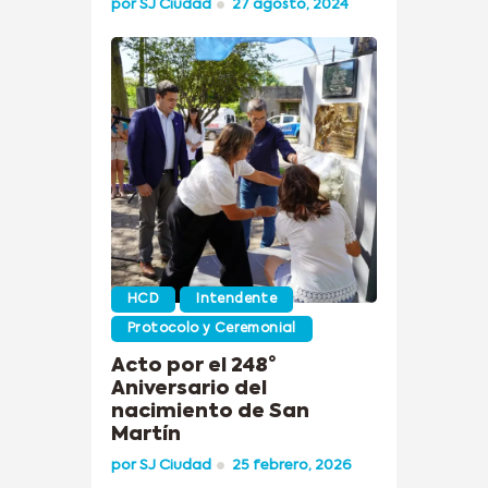
por
SJ Ciudad
27 agosto, 2024
HCD
Intendente
Protocolo y Ceremonial
Acto por el 248°
Aniversario del
nacimiento de San
Martín
por
SJ Ciudad
25 febrero, 2026