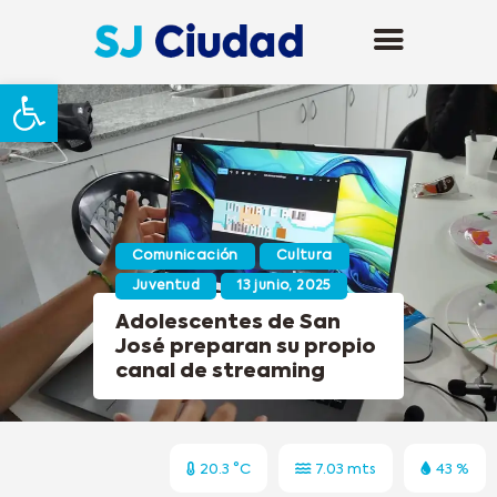
Abrir barra de herramientas
Comunicación
Cultura
Juventud
13 junio, 2025
Adolescentes de San
José preparan su propio
canal de streaming
20.3 °C
7.03 mts
43 %