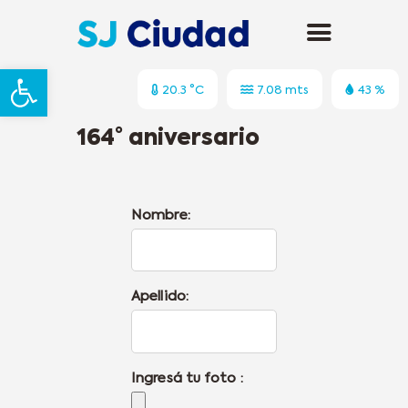
Abrir barra de herramientas
20.3 °C
7.08 mts
43 %
164° aniversario
Nombre:
Apellido:
Ingresá tu foto :