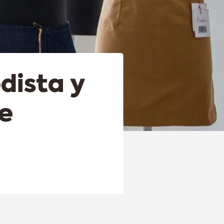
dista y
e