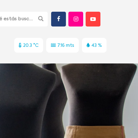
20.3 °C
7.16 mts
43 %