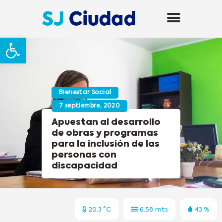
Abrir barra de herramientas
Bienestar Social
7 septiembre, 2020
Apuestan al desarrollo
de obras y programas
para la inclusión de las
personas con
discapacidad
20.3 °C
6.58 mts
43 %