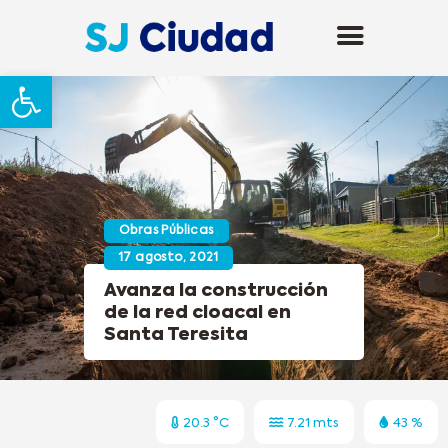
Abrir barra de herramientas
Obras Públicas
17 agosto, 2021
Avanza la construcción
de la red cloacal en
Santa Teresita
20.3 °C
7.21 mts
43 %