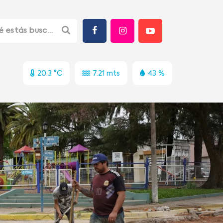
20.3 °C
7.21 mts
43 %