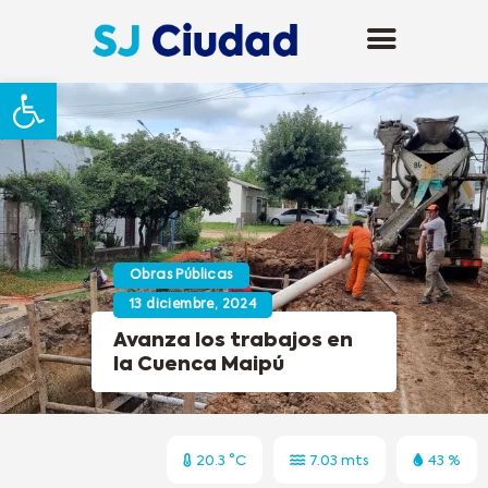
Abrir barra de herramientas
Obras Públicas
13 diciembre, 2024
Avanza los trabajos en
la Cuenca Maipú
20.3 °C
7.03 mts
43 %