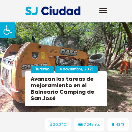
Abrir barra de herramientas
Turismo
4 noviembre, 2025
Avanzan las tareas de
mejoramiento en el
Balneario Camping de
San José
20.3 °C
7.24 mts
43 %