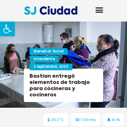
Abrir barra de herramientas
Bienestar Social
Intendente
2 septiembre, 2020
Bastian entregó
elementos de trabajo
para cocineras y
cocineros
20.3 °C
7.03 mts
43 %