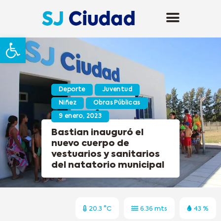
Abrir barra de herramientas
Deporte
Juventud
Niñez
Obras Públicas
9 enero, 2023
Bastian inauguró el
nuevo cuerpo de
vestuarios y sanitarios
del natatorio municipal
20.3 °C
6.36 mts
43 %