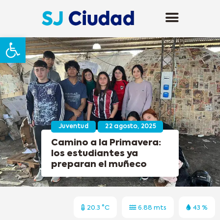
Abrir barra de herramientas
Juventud
22 agosto, 2025
Camino a la Primavera:
los estudiantes ya
preparan el muñeco
20.3 °C
6.88 mts
43 %