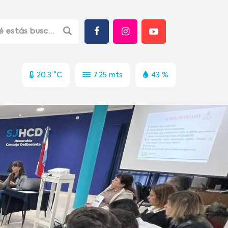
20.3 °C
7.25 mts
43 %