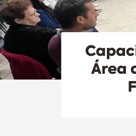
Capaci
Área 
F