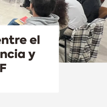
ntre el
ncia y
AF