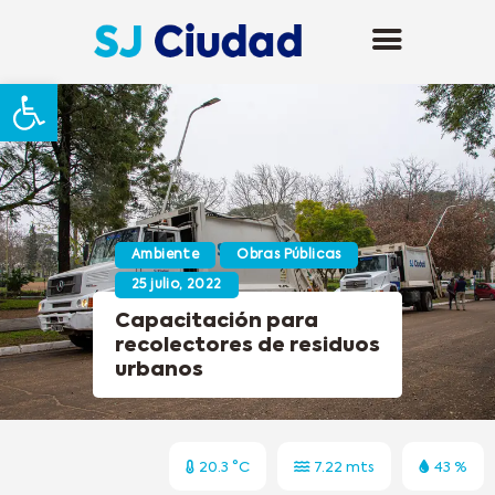
Abrir barra de herramientas
Ambiente
Obras Públicas
25 julio, 2022
Capacitación para
recolectores de residuos
urbanos
20.3 °C
7.22 mts
43 %