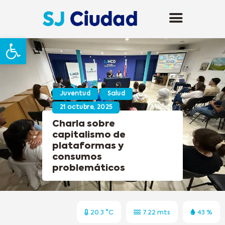
Abrir barra de herramientas
Juventud
Salud
21 octubre, 2025
Charla sobre
capitalismo de
plataformas y
consumos
problemáticos
20.3 °C
7.22 mts
43 %