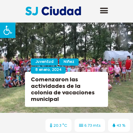
Abrir barra de herramientas
Juventud
Niñez
8 enero, 2024
Comenzaron las
actividades de la
colonia de vacaciones
municipal
20.3 °C
6.73 mts
43 %