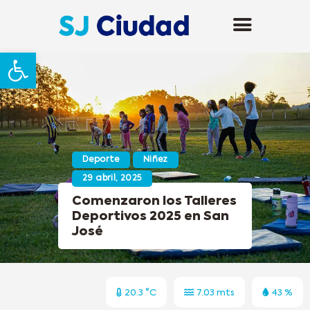
Abrir barra de herramientas
Deporte
Niñez
29 abril, 2025
Comenzaron los Talleres
Deportivos 2025 en San
José
20.3 °C
7.03 mts
43 %