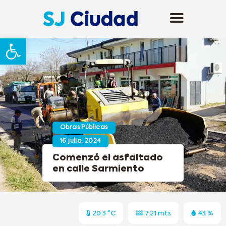
Abrir barra de herramientas
Obras Públicas
16 julio, 2024
Comenzó el asfaltado
en calle Sarmiento
20.3 °C
7.21 mts
43 %