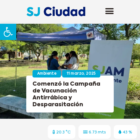
Abrir barra de herramientas
Ambiente
11 marzo, 2025
Comenzó la Campaña
de Vacunación
Antirrábica y
Desparasitación
20.3 °C
6.73 mts
43 %