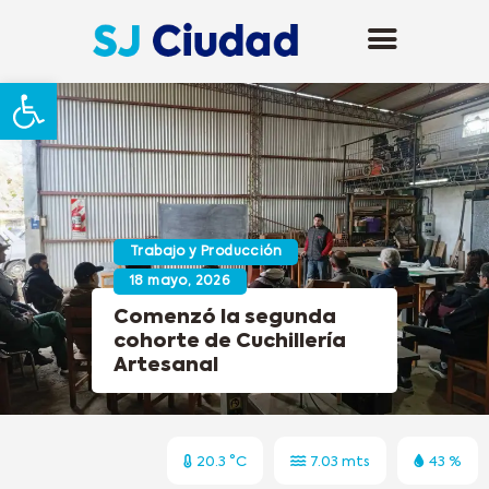
Abrir barra de herramientas
Trabajo y Producción
18 mayo, 2026
Comenzó la segunda
cohorte de Cuchillería
Artesanal
20.3 °C
7.03 mts
43 %