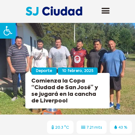
Abrir barra de herramientas
Deporte
10 febrero, 2025
Comienza la Copa
“Ciudad de San José” y
se jugará en la cancha
de Liverpool
20.3 °C
7.21 mts
43 %