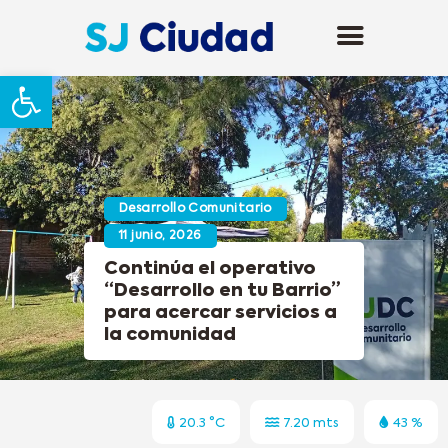
Abrir barra de herramientas
Desarrollo Comunitario
11 junio, 2026
Continúa el operativo
“Desarrollo en tu Barrio”
para acercar servicios a
la comunidad
20.3 °C
7.20 mts
43 %