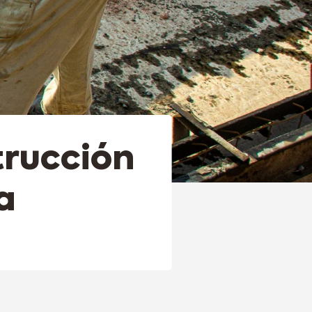
trucción
a