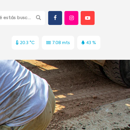
20.3 °C
7.08 mts
43 %