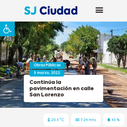
Abrir barra de herramientas
Obras Públicas
9 marzo, 2022
Continúa la
pavimentación en calle
San Lorenzo
20.3 °C
7.24 mts
43 %