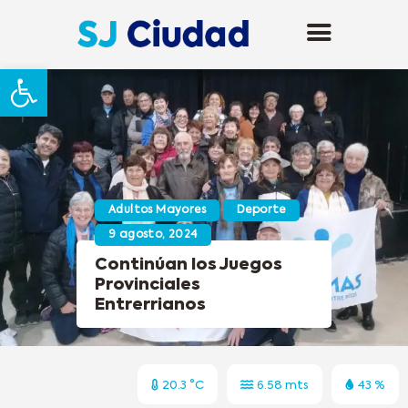
Abrir barra de herramientas
Adultos Mayores
Deporte
9 agosto, 2024
Continúan los Juegos
Provinciales
Entrerrianos
20.3 °C
6.58 mts
43 %