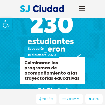
Abrir barra de herramientas
Educación
18 diciembre, 2020
Culminaron los
programas de
acompañamiento a las
trayectorias educativas
20.3 °C
7.03 mts
43 %