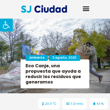
Abrir barra de herramientas
Ambiente
5 agosto, 2020
Eco Canje, una
propuesta que ayuda a
reducir los residuos que
generamos
20.3 °C
7.21 mts
43 %