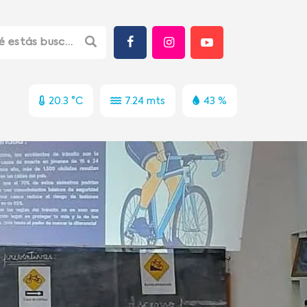
20.3 °C
7.24 mts
43 %