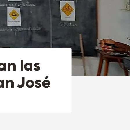
an las
an José