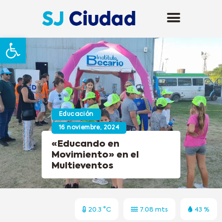
Abrir barra de herramientas
Educación
16 noviembre, 2024
«Educando en
Movimiento» en el
Multieventos
20.3 °C
7.08 mts
43 %