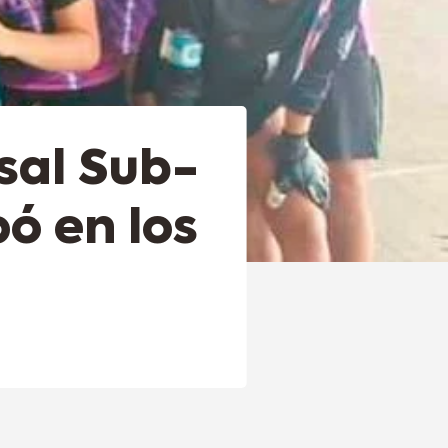
sal Sub-
pó en los
3