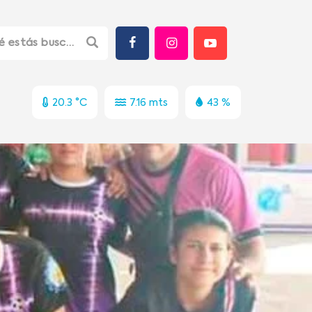
20.3 °C
7.16 mts
43 %