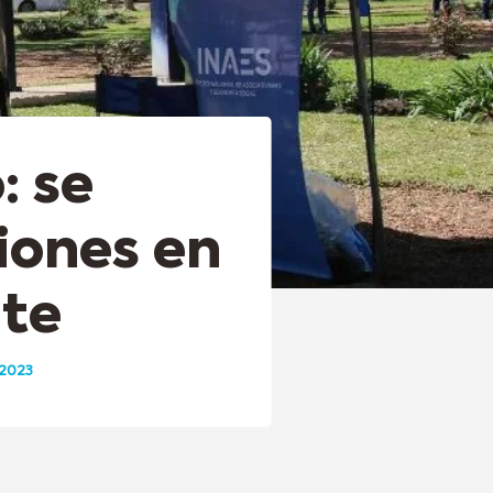
: se
iones en
nte
 2023