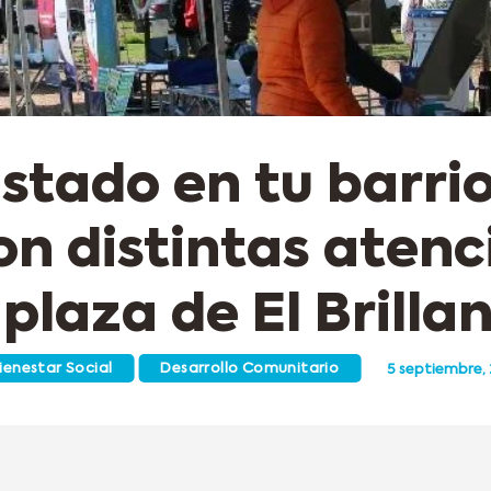
Estado en tu barrio
on distintas atenc
 plaza de El Brilla
ienestar Social
Desarrollo Comunitario
5 septiembre,