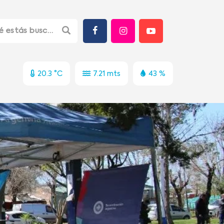
20.3 °C
7.21 mts
43 %