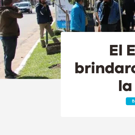
El 
brindar
la
B