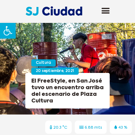
Abrir barra de herramientas
Cultura
20 septiembre, 2021
El FreeStyle, en San José
tuvo un encuentro arriba
del escenario de Plaza
Cultura
20.3 °C
6.88 mts
43 %