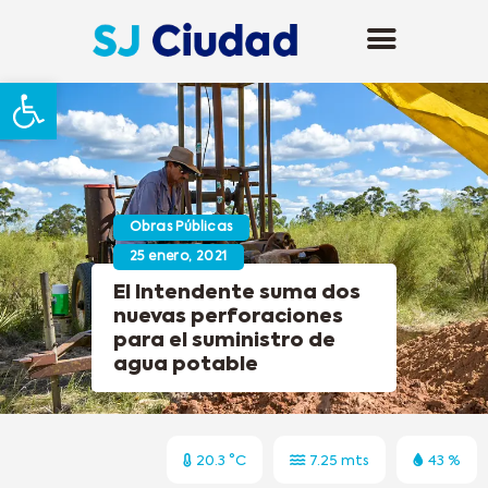
Abrir barra de herramientas
Obras Públicas
25 enero, 2021
El Intendente suma dos
nuevas perforaciones
para el suministro de
agua potable
20.3 °C
7.25 mts
43 %