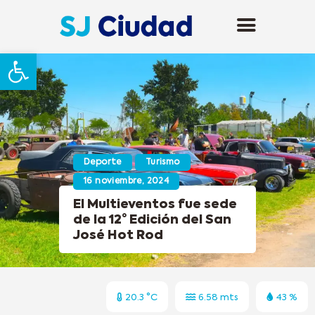
Abrir barra de herramientas
Deporte
Turismo
16 noviembre, 2024
El Multieventos fue sede
de la 12° Edición del San
José Hot Rod
20.3 °C
6.58 mts
43 %