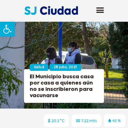
Abrir barra de herramientas
Salud
28 julio, 2021
El Municipio busca casa
por casa a quienes aún
no se inscribieron para
vacunarse
20.3 °C
7.22 mts
43 %