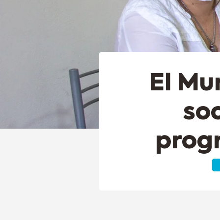
El Mu
so
progr