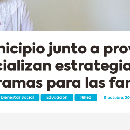
nicipio junto a pro
cializan estrategia
amas para las fa
Bienestar Social
Educación
Niñez
8 octubre, 2