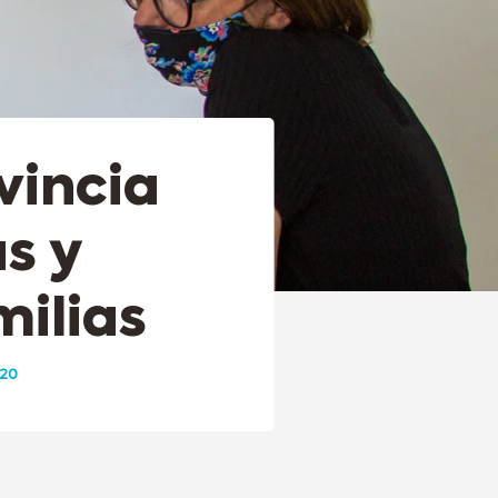
vincia
s y
milias
020