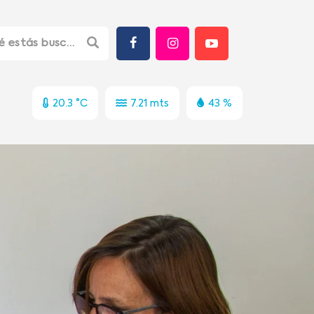
20.3 °C
7.21 mts
43 %