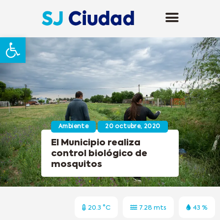
Abrir barra de herramientas
Ambiente
20 octubre, 2020
El Municipio realiza
control biológico de
mosquitos
20.3 °C
7.28 mts
43 %