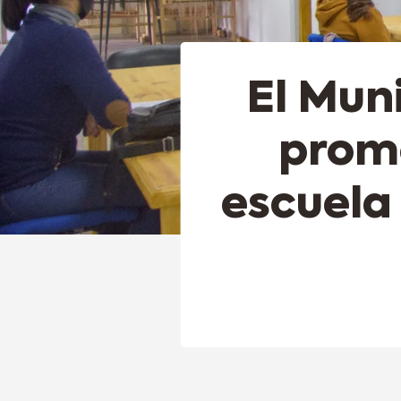
El Mun
promo
escuela 