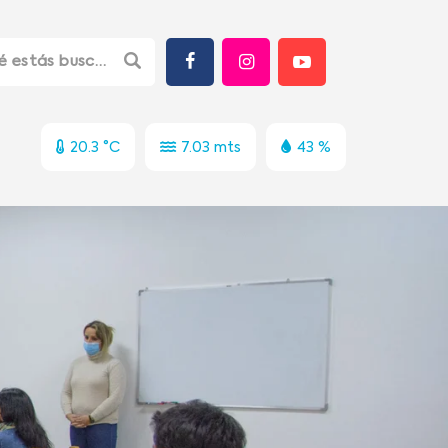
20.3 °C
7.03 mts
43 %