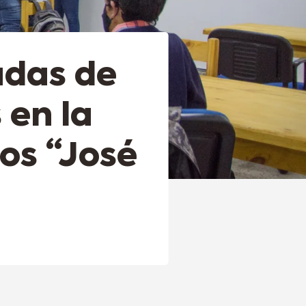
adas de
 en la
ios “José