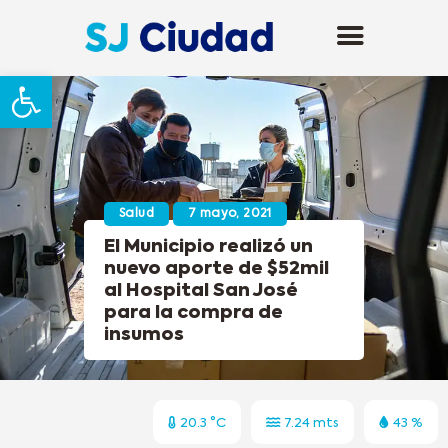
Abrir barra de herramientas
Salud
7 mayo, 2021
El Municipio realizó un
nuevo aporte de $52mil
al Hospital San José
para la compra de
insumos
20.3 °C
7.24 mts
43 %