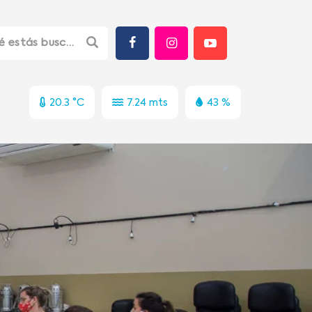
20.3 °C
7.24 mts
43 %