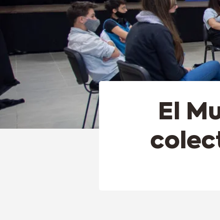
El Mu
colec