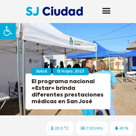
Abrir barra de herramientas
Salud
15 mayo, 2023
El programa nacional
«Estar» brinda
diferentes prestaciones
médicas en San José
20.3 °C
7.03 mts
43 %