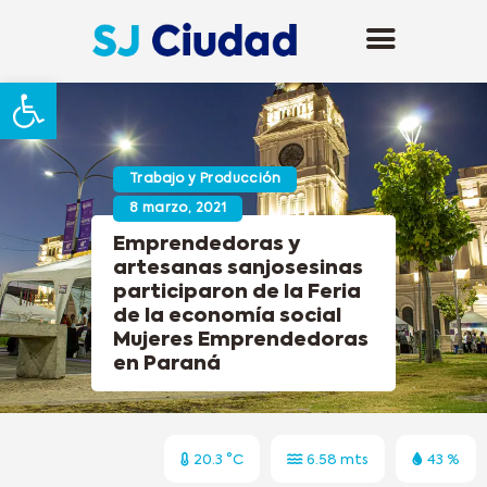
Abrir barra de herramientas
Trabajo y Producción
8 marzo, 2021
Emprendedoras y
artesanas sanjosesinas
participaron de la Feria
de la economía social
Mujeres Emprendedoras
en Paraná
20.3 °C
6.58 mts
43 %